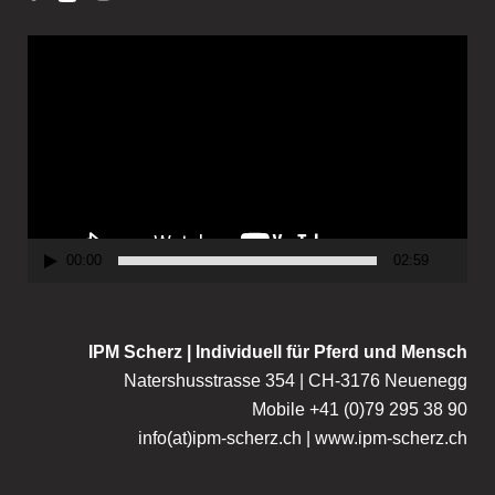
V
i
d
e
o
P
l
a
00:00
02:59
y
e
r
IPM Scherz | Individuell für Pferd und Mensch
Natershusstrasse 354 | CH-3176 Neuenegg
Mobile +41 (0)79 295 38 90
info(at)ipm-scherz.ch | www.ipm-scherz.ch