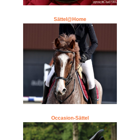
Sättel@Home
SÄTTEL@HOME
Unsere Auswahl an Occasion- und
Neu-Sättel bei Ihnen zu Hause
Occasion-Sättel