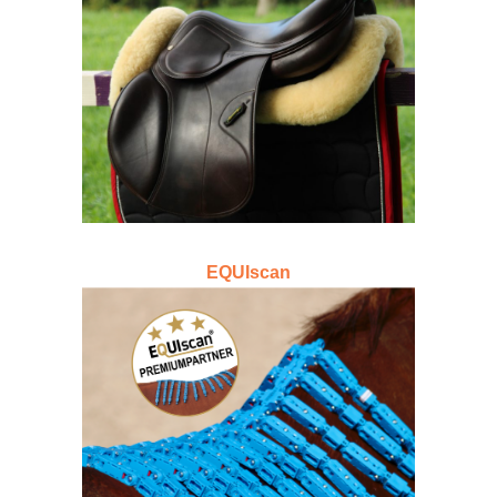
OCCASION-SÄTTEL
Occasion – Sättel hoher Qualität
(Amerigo, Prestige, usw.);
EQUIscan
EQUISCAN
Rückenvermessung und
Sattelpassformkontrolle mit dem
EQUIscan Topograph.