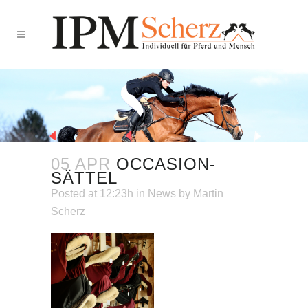
05 APR
OCCASION-
SÄTTEL
Posted at 12:23h
in
News
by
Martin
Scherz