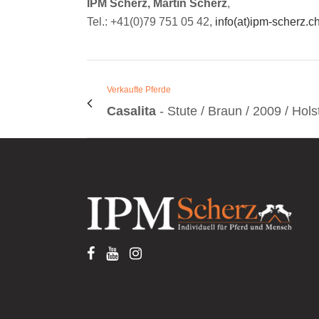
IPM Scherz, Martin Scherz
,
Tel.: +41(0)79 751 05 42,
info(at)ipm-scherz.c
Verkaufte Pferde
Casalita
- Stute / Braun / 2009 / Hols