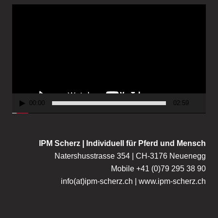
V
i
d
e
o
P
l
a
00:00
02:59
y
e
r
IPM Scherz | Individuell für Pferd und Mensch
Natershusstrasse 354 | CH-3176 Neuenegg
Mobile +41 (0)79 295 38 90
info(at)ipm-scherz.ch | www.ipm-scherz.ch